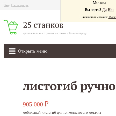
Москва
Вход
|
Регистрация
Ва
Вы здесь?
Да
Нет
Ближайший магазин:
Моск
25 станков
кровельный инструмент и станки в Калининграде
Открыть меню
905 000
₽
мобильный листогиб для тонколистового металла